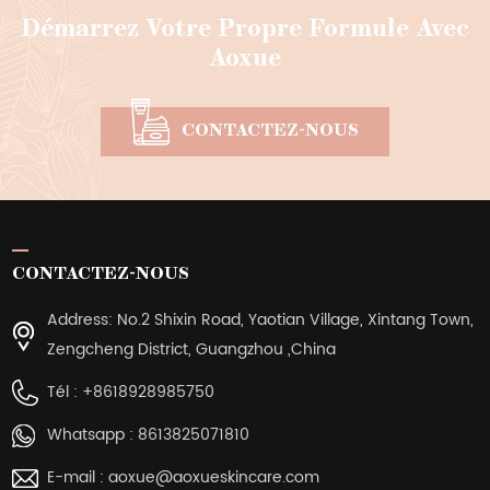
Démarrez Votre Propre Formule Avec
Aoxue
CONTACTEZ-NOUS
CONTACTEZ-NOUS
Address: No.2 Shixin Road, Yaotian Village, Xintang Town,
Zengcheng District, Guangzhou ,China
Tél :
+8618928985750
Whatsapp :
8613825071810
E-mail :
aoxue@aoxueskincare.com