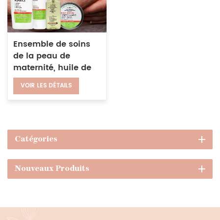
Ensemble de soins
de la peau de
maternité, huile de
réparation de
VOIR LES DÉTAILS
cicatrices, anti-
vergetures, crème de
Massage, Lotion au
beurre de cacao
Catégories
Nouveaux Produits