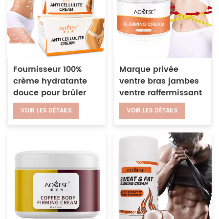
Fournisseur 100%
Marque privée
crème hydratante
ventre bras jambes
douce pour brûler
ventre raffermissant
les graisses
lotion hydratante
VOIR LES DÉTAILS
VOIR LES DÉTAILS
corporelles, perte de
cellulite minceur
poids,
crème chaude
raffermissement de
la peau, crème
d'élimination de la
cellulite