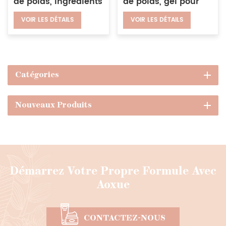
de poids, ingrédients
de poids, gel pour
à base de plantes
les bras, le ventre,
VOIR LES DÉTAILS
VOIR LES DÉTAILS
sûrs, brûle les
brûle les graisses,
graisses de taille
crème amincissante
pour le corps
Catégories
Nouveaux Produits
Démarrez Votre Propre Formule Avec
Aoxue
CONTACTEZ-NOUS