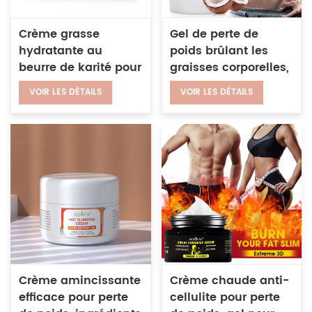
Crème grasse
Gel de perte de
hydratante au
poids brûlant les
beurre de karité pour
graisses corporelles,
les cuisses, les
crème améliorant la
VOIR LES DÉTAILS
VOIR LES DÉTAILS
hanches et le ventre,
sueur, bâton
lotion pour le corps
amincissant pour le
raffermissante et
ventre
amincissante
végétalienne
Crème amincissante
Crème chaude anti-
efficace pour perte
cellulite pour perte