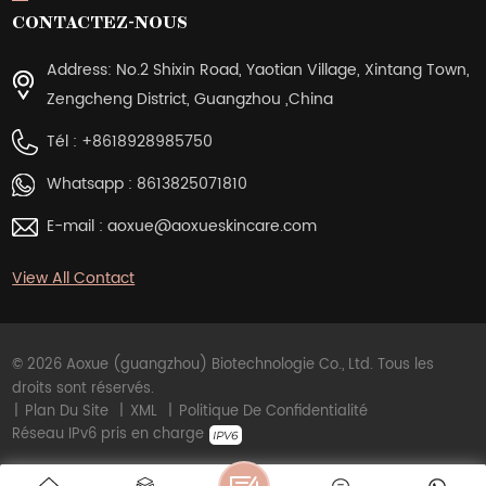
CONTACTEZ-NOUS
Address: No.2 Shixin Road, Yaotian Village, Xintang Town,
Zengcheng District, Guangzhou ,China
Tél :
+8618928985750
Whatsapp :
8613825071810
E-mail :
aoxue@aoxueskincare.com
View All Contact
© 2026 Aoxue (guangzhou) Biotechnologie Co., Ltd. Tous les
droits sont réservés.
|
Plan Du Site
|
XML
|
Politique De Confidentialité
Réseau IPv6 pris en charge