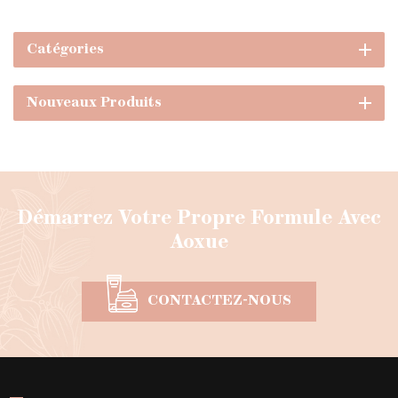
main, vente en gros
Catégories
Nouveaux Produits
Démarrez Votre Propre Formule Avec
Aoxue
CONTACTEZ-NOUS