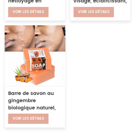
nettoyage en
visage, éclaircissant,
profondeur
Original, Kojie San,
VOIR LES DÉTAILS
VOIR LES DÉTAILS
personnalisé, savon
savon à l'acide
au charbon de bois
kojique blanchissant
biologique naturel
Barre de savon au
gingembre
biologique naturel,
Anti-acné,
VOIR LES DÉTAILS
blanchissant, savon
au curcuma fait à la