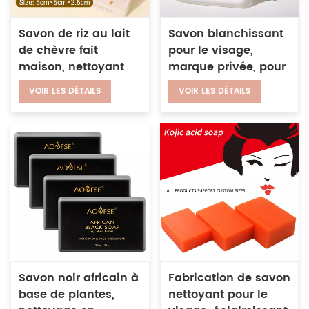
Savon de riz au lait
Savon blanchissant
de chèvre fait
pour le visage,
maison, nettoyant
marque privée, pour
pour le visage,
hommes et femmes,
VOIR LES DÉTAILS
VOIR LES DÉTAILS
biologique, naturel,
soins pour la peau,
éclaircissant,
éclaircissant naturel,
hydratant, beauté
niacinamide fait
maison
Savon noir africain à
Fabrication de savon
base de plantes,
nettoyant pour le