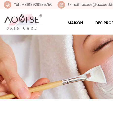
Tél : +8618928985750
E-mail : aoxue@aoxueski
MAISON
DES PRO