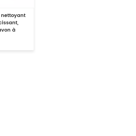
 nettoyant
cissant,
savon à
hissant