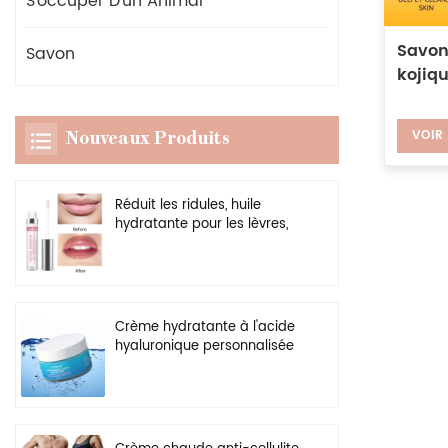
S'occuper D'un Animal
Savon
Savon
kojiq
VOIR
Nouveaux Produits
Réduit les ridules, huile
hydratante pour les lèvres,
rehausseur transparent
végétalien, brillant à lèvres
plus dodu
Crème hydratante à l'acide
hyaluronique personnalisée
en gros, gel hydratant
naturel pour le visage