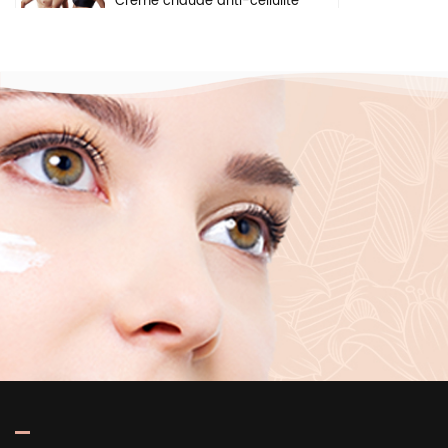
Crème chaude anti-cellulite
pour perte de poids, gel
pour les bras, le ventre,
brûle les graisses, crème
amincissante pour le corps
Crème éclaircissante à
base de plantes naturelles,
ingrédients de sécurité,
crème blanchissante pour
le visage, les aisselles et le
corps
Sérum hydratant en
profondeur éclaircissant
pour la peau, marque
privée, acide hyaluronique
pur 2 b5, pour le visage