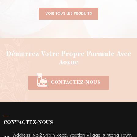
échantillons
échantillons
VOIR TOUS LES PRODUITS
Démarrez Votre Propre Formule Avec
Aoxue
CONTACTEZ-NOUS
CONTACTEZ-NOUS
Address: No.2 Shixin Road, Yaotian Village, Xintang Town,