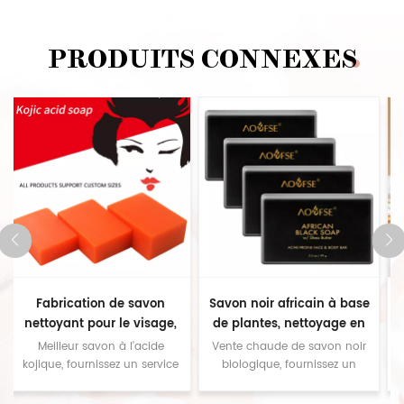
PRODUITS CONNEXES
Savon noir africain à base
Savon blanchissant pour le
de plantes, nettoyage en
visage, marque privée, pour
e
profondeur personnalisé,
hommes et femmes, soins
Vente chaude de savon noir
meilleur savon à la
e
savon au charbon de bois
pour la peau, éclaircissant
biologique, fournissez un
niacinamide, fournir un
service personnalisé,
service personnalisé,
biologique naturel
naturel, niacinamide fait
contactez-nous pour des
contactez-nous pour des
maison