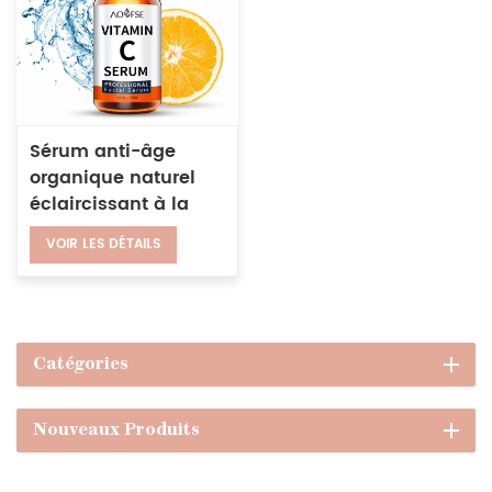
Sérum anti-âge
organique naturel
éclaircissant à la
vitamine C pure
VOIR LES DÉTAILS
pour le visage avec
acide hyaluronique
30ML
Catégories
Nouveaux Produits