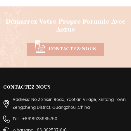
Démarrez Votre Propre Formule Avec
Aoxue
CONTACTEZ-NOUS
CONTACTEZ-NOUS
Address: No.2 Shixin Road, Yaotian Village, Xintang Town,
Zengcheng District, Guangzhou ,China
Tél :
+8618928985750
Whatsapp :
8613825071810