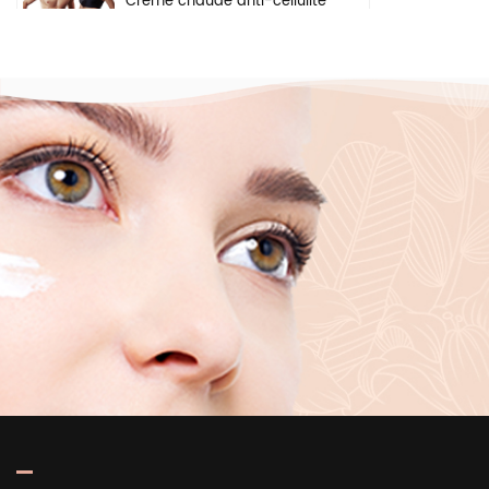
Crème chaude anti-cellulite
pour perte de poids, gel
pour les bras, le ventre,
brûle les graisses, crème
amincissante pour le corps
Crème éclaircissante à
base de plantes naturelles,
ingrédients de sécurité,
crème blanchissante pour
le visage, les aisselles et le
corps
Sérum hydratant en
profondeur éclaircissant
pour la peau, marque
privée, acide hyaluronique
pur 2 b5, pour le visage