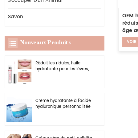
S'occuper D'un Animal
OEM h
Savon
réduis
âge au
bakuc
VOIR
Nouveaux Produits
Réduit les ridules, huile
hydratante pour les lèvres,
rehausseur transparent
végétalien, brillant à lèvres
plus dodu
Crème hydratante à l'acide
hyaluronique personnalisée
en gros, gel hydratant
naturel pour le visage