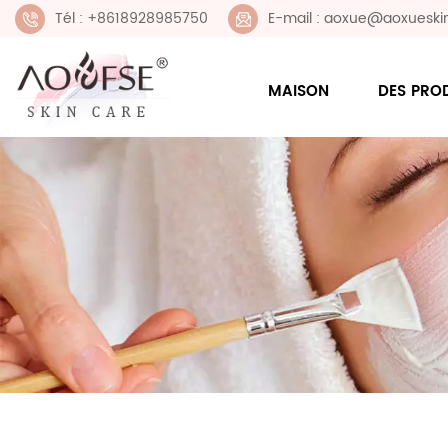
Tél : +8618928985750
E-mail : aoxue@aoxueski
MAISON
DES PRO