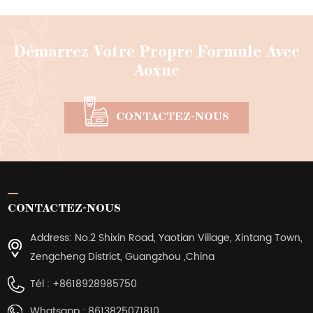
Démarrez Votre Propre Formule Avec
Aoxue
CONTACTEZ-NOUS
CONTACTEZ-NOUS
Address: No.2 Shixin Road, Yaotian Village, Xintang Town,
Zengcheng District, Guangzhou ,China
Tél :
+8618928985750
Whatsapp :
8613825071810