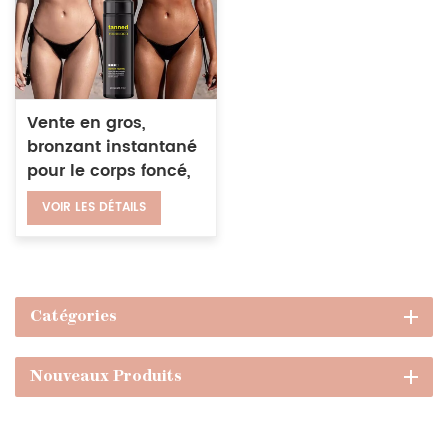
Vente en gros,
bronzant instantané
pour le corps foncé,
mousse de bronzage
VOIR LES DÉTAILS
végétalien, lotion de
bronzage, protection
solaire
Catégories
Nouveaux Produits