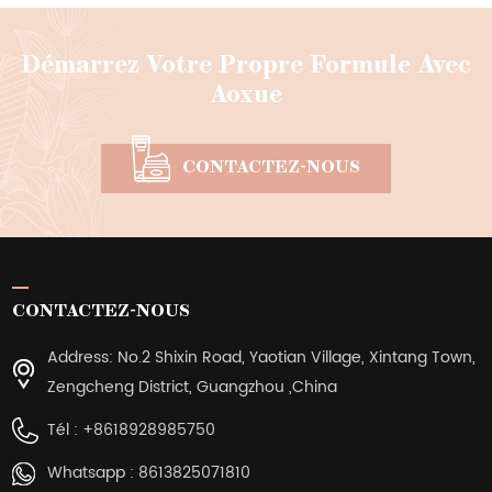
Démarrez Votre Propre Formule Avec
Aoxue
CONTACTEZ-NOUS
CONTACTEZ-NOUS
Address: No.2 Shixin Road, Yaotian Village, Xintang Town,
Zengcheng District, Guangzhou ,China
Tél :
+8618928985750
Whatsapp :
8613825071810