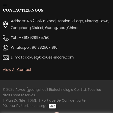
CONTACTEZ-NOUS
Address: No.2 Shixin Road, Yaotian Village, Xintang Town,
Zengcheng District, Guangzhou ,China
Tél :
+8618928985750
Whatsapp :
8613825071810
E-mail :
aoxue@aoxueskincare.com
View All Contact
© 2026 Aoxue (guangzhou) Biotechnologie Co., Ltd. Tous les
droits sont réservés.
|
Plan Du Site
|
XML
|
Politique De Confidentialité
Réseau IPv6 pris en charge