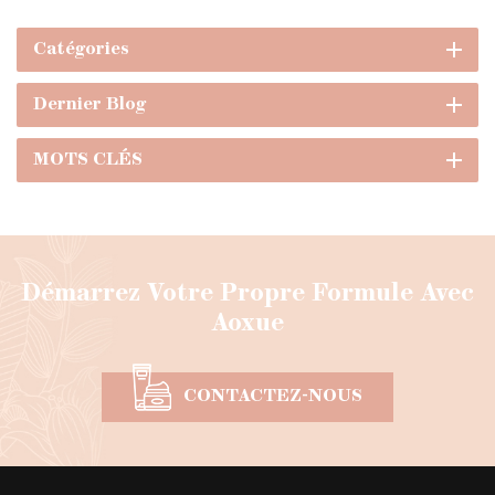
Catégories
Dernier Blog
MOTS CLÉS
Démarrez Votre Propre Formule Avec
Aoxue
CONTACTEZ-NOUS