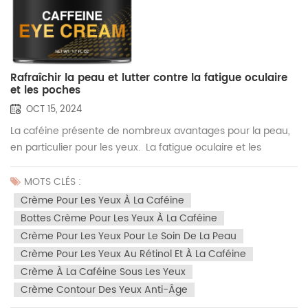
Rafraîchir la peau et lutter contre la fatigue oculaire
et les poches
OCT 15, 2024
La caféine présente de nombreux avantages pour la peau,
en particulier pour les yeux. La fatigue oculaire et les
gonflements sont un problème courant chez de
nombreuses personnes, et la crème pour les yeux à la
MOTS CLÉS :
caféine Aoxue est une bouée de sauvetage. Ce crème pour
Crème Pour Les Yeux À La Caféine
les yeux est plein d...
Bottes Crème Pour Les Yeux À La Caféine
Crème Pour Les Yeux Pour Le Soin De La Peau
Crème Pour Les Yeux Au Rétinol Et À La Caféine
Crème À La Caféine Sous Les Yeux
Crème Contour Des Yeux Anti-Âge