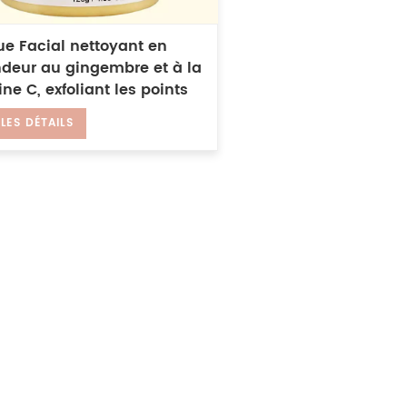
e Facial nettoyant en
ndeur au gingembre et à la
ne C, exfoliant les points
 éclaircit le masque à
 LES DÉTAILS
le et au curcuma