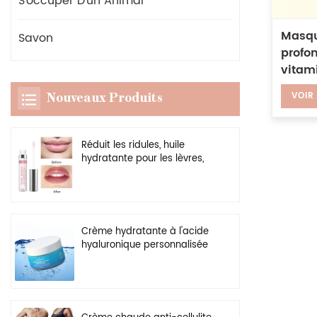
S'occuper D'un Animal
Masqu
Savon
profo
vitami
noirs,
VOIR
Nouveaux Produits
l'argi
Réduit les ridules, huile
hydratante pour les lèvres,
rehausseur transparent
végétalien, brillant à lèvres
plus dodu
Crème hydratante à l'acide
hyaluronique personnalisée
en gros, gel hydratant
naturel pour le visage