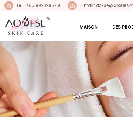
Tél : +8618928985750
E-mail : aoxue@aoxueski
MAISON
DES PRO