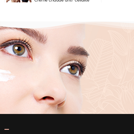
Crème chaude anti-cellulite
pour perte de poids, gel
pour les bras, le ventre,
brûle les graisses, crème
amincissante pour le corps
Crème éclaircissante à
base de plantes naturelles,
ingrédients de sécurité,
crème blanchissante pour
le visage, les aisselles et le
corps
Sérum hydratant en
profondeur éclaircissant
pour la peau, marque
privée, acide hyaluronique
pur 2 b5, pour le visage