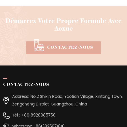
Démarrez Votre Propre Formule Avec
Aoxue
CONTACTEZ-NOUS
CONTACTEZ-NOUS
Address: No.2 Shixin Road, Yaotian Village, Xintang Town,
Zengcheng District, Guangzhou ,China
Tél :
+8618928985750
Whatsapp :
8613825071810