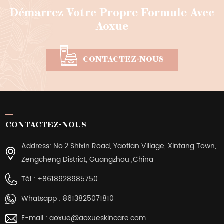
Démarrez Votre Propre Formule Avec
Aoxue
CONTACTEZ-NOUS
CONTACTEZ-NOUS
Address: No.2 Shixin Road, Yaotian Village, Xintang Town,
Zengcheng District, Guangzhou ,China
Tél :
+8618928985750
Whatsapp :
8613825071810
E-mail :
aoxue@aoxueskincare.com