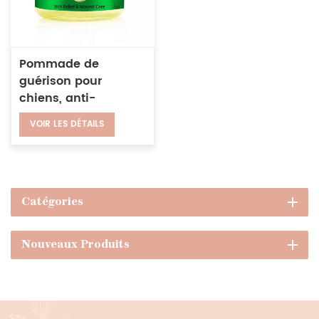
Pommade de
guérison pour
chiens, anti-
démangeaisons,
VOIR LES DÉTAILS
morsure d'insecte,
dermatite aux puces,
infection,
récupération, soins
des plaies, baume
Catégories
de guérison pour
animaux de
Nouveaux Produits
compagnie