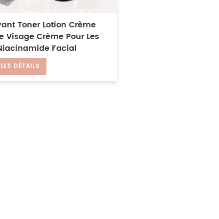
yant Toner Lotion Crème
Le Visage Crème Pour Les
Niacinamide Facial
hissant Ensemble De Soins
 LES DÉTAILS
 Peau