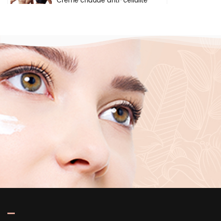
Crème chaude anti-cellulite
pour perte de poids, gel
pour les bras, le ventre,
brûle les graisses, crème
amincissante pour le corps
Crème éclaircissante à
base de plantes naturelles,
ingrédients de sécurité,
crème blanchissante pour
le visage, les aisselles et le
corps
Sérum hydratant en
profondeur éclaircissant
pour la peau, marque
privée, acide hyaluronique
pur 2 b5, pour le visage