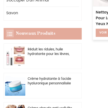
S'occuper D'un Animal
Netto
Savon
Pour 
Yeux 
Blanc
VOIR
Nouveaux Produits
De La
Réduit les ridules, huile
hydratante pour les lèvres,
rehausseur transparent
végétalien, brillant à lèvres
plus dodu
Crème hydratante à l'acide
hyaluronique personnalisée
en gros, gel hydratant
naturel pour le visage