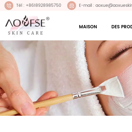
Tél : +8618928985750
E-mail : aoxue@aoxueski
MAISON
DES PRO