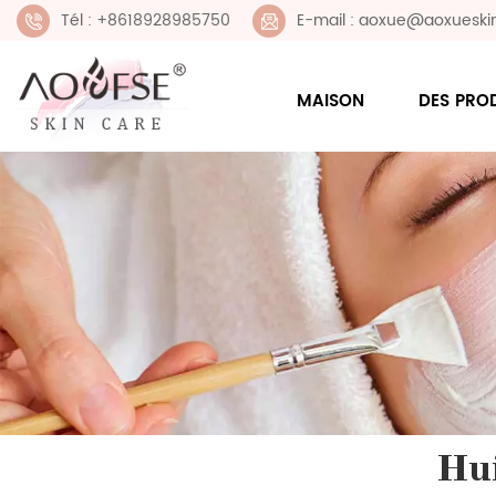
Tél : +8618928985750
E-mail : aoxue@aoxueski
MAISON
DES PRO
Hui