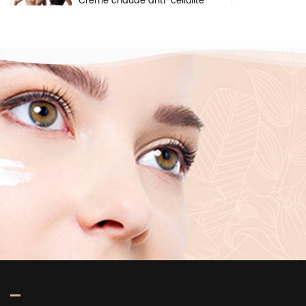
Crème chaude anti-cellulite
pour perte de poids, gel
pour les bras, le ventre,
brûle les graisses, crème
amincissante pour le corps
Crème éclaircissante à
base de plantes naturelles,
ingrédients de sécurité,
crème blanchissante pour
le visage, les aisselles et le
corps
Sérum hydratant en
profondeur éclaircissant
pour la peau, marque
privée, acide hyaluronique
pur 2 b5, pour le visage