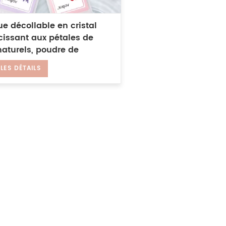
e décollable en cristal
cissant aux pétales de
naturels, poudre de
e hydro-gelée pour Spa
 LES DÉTAILS