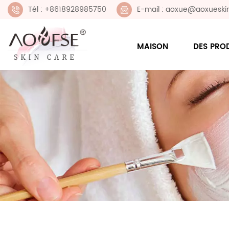
Tél : +8618928985750
E-mail : aoxue@aoxueski
MAISON
DES PRO