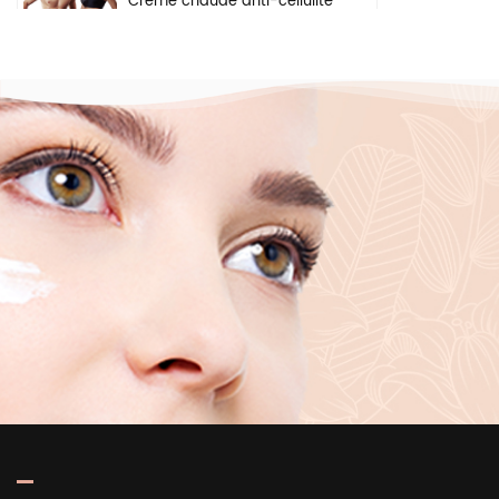
Crème chaude anti-cellulite
pour perte de poids, gel
pour les bras, le ventre,
brûle les graisses, crème
amincissante pour le corps
Crème éclaircissante à
base de plantes naturelles,
ingrédients de sécurité,
crème blanchissante pour
le visage, les aisselles et le
corps
Sérum hydratant en
profondeur éclaircissant
pour la peau, marque
privée, acide hyaluronique
pur 2 b5, pour le visage