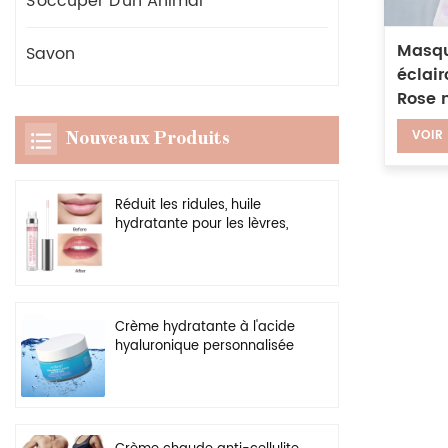
S'occuper D'un Animal
Masqu
Savon
éclair
Rose 
masqu
VOIR
Nouveaux Produits
DIY
Réduit les ridules, huile
hydratante pour les lèvres,
rehausseur transparent
végétalien, brillant à lèvres
plus dodu
Crème hydratante à l'acide
hyaluronique personnalisée
en gros, gel hydratant
naturel pour le visage