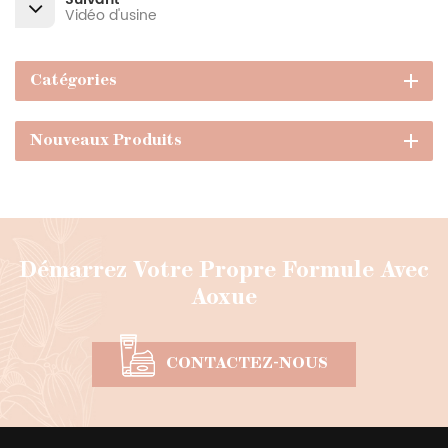
Suivant
Vidéo d'usine
Catégories
Nouveaux Produits
Démarrez Votre Propre Formule Avec
Aoxue
CONTACTEZ-NOUS