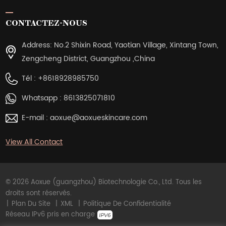
CONTACTEZ-NOUS
Address: No.2 Shixin Road, Yaotian Village, Xintang Town,
Zengcheng District, Guangzhou ,China
Tél :
+8618928985750
Whatsapp :
8613825071810
E-mail :
aoxue@aoxueskincare.com
View All Contact
© 2026 Aoxue (guangzhou) Biotechnologie Co., Ltd. Tous les
droits sont réservés.
|
Plan Du Site
|
XML
|
Politique De Confidentialité
Réseau IPv6 pris en charge