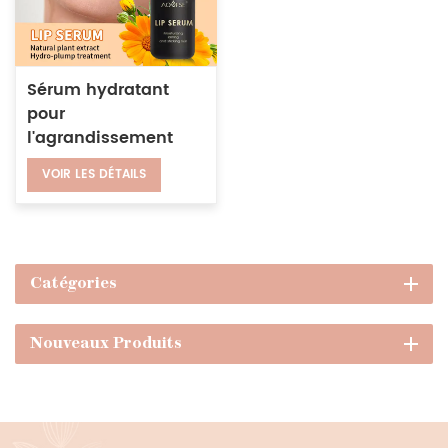
Sérum hydratant
pour
l'agrandissement
des lèvres et des
VOIR LES DÉTAILS
rides, réparation,
vente en gros,
adapté à une
utilisation de jour et
de nuit
Catégories
Nouveaux Produits