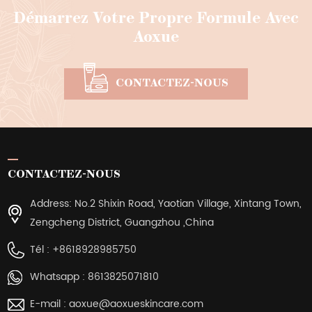
Démarrez Votre Propre Formule Avec
Aoxue
CONTACTEZ-NOUS
CONTACTEZ-NOUS
Address: No.2 Shixin Road, Yaotian Village, Xintang Town,
Zengcheng District, Guangzhou ,China
Tél :
+8618928985750
Whatsapp :
8613825071810
E-mail :
aoxue@aoxueskincare.com