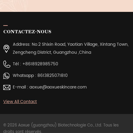
CONTACTEZ-NOUS
Address: No.2 Shixin Road, Yaotian Village, Xintang Town,
Zengcheng District, Guangzhou ,China
Tél :
+8618928985750
Whatsapp :
8613825071810
E-mail :
aoxue@aoxueskincare.com
View All Contact
© 2026 Aoxue (guangzhou) Biotechnologie Co., Ltd. Tous les
droits sont réservés.