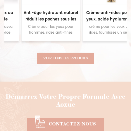
Anti-âge hydratant naturel
Crème anti-rides pour les
réduit les poches sous les
yeux, acide hyaluronique,
s
yeux meilleure crème pour
vitamine c, or 24 carats,
Crème pour les yeux pour
crème pour les yeux anti-
les yeux pour hommes pour
naturel, marque privée
hommes, rides anti-fines
rides, fournissez un service
rapides pour éliminer les
personnalisé, contactez-nous
les cernes
cernes, fournir un service
pour des échantillons
personnalisé, contactez-nous
pour des échantillons
VOIR TOUS LES PRODUITS
Démarrez Votre Propre Formule Avec
Aoxue
CONTACTEZ-NOUS