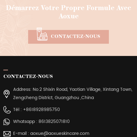
Démarrez Votre Propre Formule Avec
Aoxue
CONTACTEZ-NOUS
CONTACTEZ-NOUS
Address: No.2 Shixin Road, Yaotian Village, Xintang Town,
Zengcheng District, Guangzhou ,China
Tél :
+8618928985750
Whatsapp :
8613825071810
E-mail :
aoxue@aoxueskincare.com