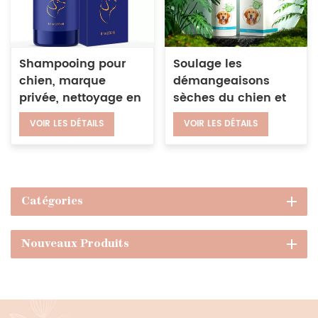
Shampooing pour
Soulage les
chien, marque
démangeaisons
privée, nettoyage en
sèches du chien et
profondeur, tête
du chat, shampoing
VOIR LES DÉTAILS
VOIR LES DÉTAILS
d'animal de
et revitalisant 2 en 1,
compagnie, lavage
ensemble de lavage
du corps, parfum
pour animaux de
biologique naturel
compagnie à
l'avoine biologique
Catégories
et à l'aloe vera
Nouveaux Produits