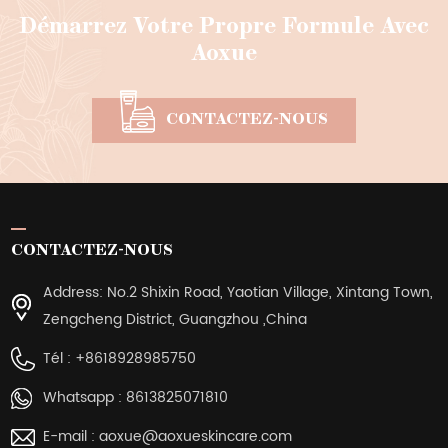
Démarrez Votre Propre Formule Avec
Aoxue
CONTACTEZ-NOUS
CONTACTEZ-NOUS
Address: No.2 Shixin Road, Yaotian Village, Xintang Town,
Zengcheng District, Guangzhou ,China
Tél :
+8618928985750
Whatsapp :
8613825071810
E-mail :
aoxue@aoxueskincare.com