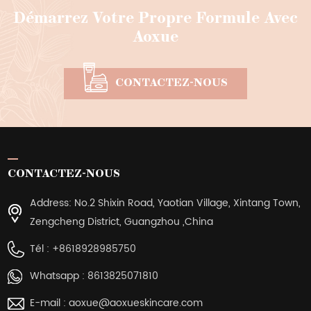
Démarrez Votre Propre Formule Avec
Aoxue
CONTACTEZ-NOUS
CONTACTEZ-NOUS
Address: No.2 Shixin Road, Yaotian Village, Xintang Town,
Zengcheng District, Guangzhou ,China
Tél :
+8618928985750
Whatsapp :
8613825071810
E-mail :
aoxue@aoxueskincare.com