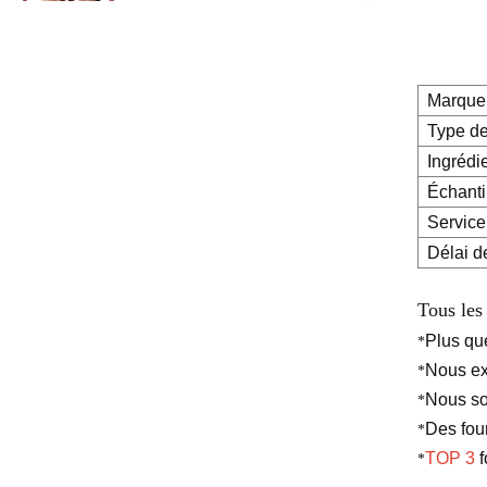
pour perte de poids, gel
pour les bras, le ventre,
brûle les graisses, crème
amincissante pour le corps
Marque
Crème éclaircissante à
Type de
base de plantes naturelles,
Ingrédi
ingrédients de sécurité,
crème blanchissante pour
Échanti
le visage, les aisselles et le
Service
corps
Délai de
Sérum hydratant en
profondeur éclaircissant
pour la peau, marque
Tous les
privée, acide hyaluronique
pur 2 b5, pour le visage
Plus q
*
Nous ex
*
Nous so
*
Des fou
*
TOP 3
f
*