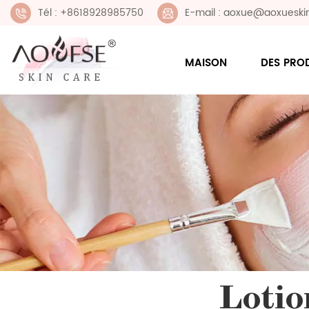
Tél : +8618928985750
E-mail : aoxue@aoxueski
MAISON
DES PRO
Lotio