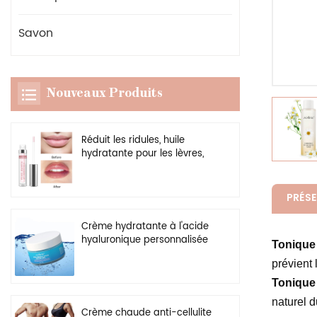
Savon
Nouveaux Produits
Réduit les ridules, huile
hydratante pour les lèvres,
rehausseur transparent
végétalien, brillant à lèvres
plus dodu
PRÉSE
Crème hydratante à l'acide
hyaluronique personnalisée
Tonique 
en gros, gel hydratant
prévient 
naturel pour le visage
Tonique 
naturel d
Crème chaude anti-cellulite