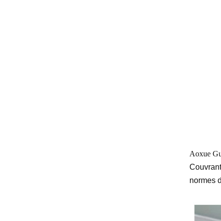
Aoxue Gu
Couvrant
normes de