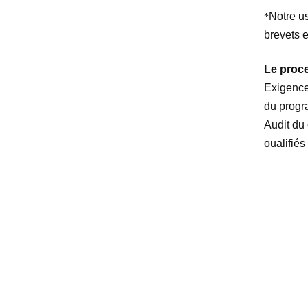
Notre us
*
brevets e
Le proce
Exigence
du progr
Audit du
oualifié