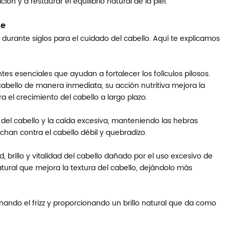
ón y a restaurar el equilibrio natural de la piel.
le
do durante siglos para el cuidado del cabello. Aquí te explicamos
tes esenciales que ayudan a fortalecer los folículos pilosos.
bello de manera inmediata, su acción nutritiva mejora la
 el crecimiento del cabello a largo plazo.
ura del cabello y la caída excesiva, manteniendo las hebras
chan contra el cabello débil y quebradizo.
 brillo y vitalidad del cabello dañado por el uso excesivo de
ural que mejora la textura del cabello, dejándolo más
inando el frizz y proporcionando un brillo natural que da como