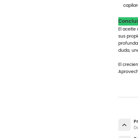
capilar
Conclus
El aceite
sus propi
profundam
duda, un
El crecie
Aprovecha
P
Do