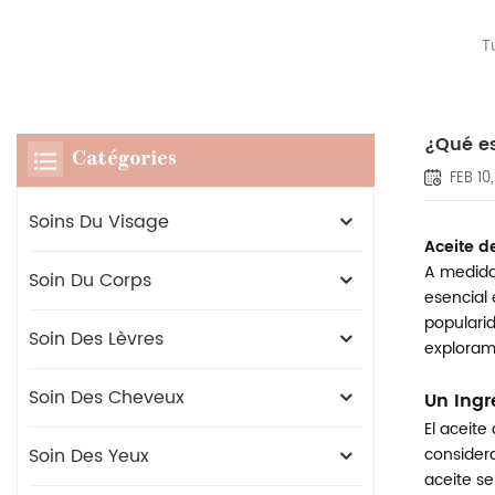
T
¿Qué es
Catégories
FEB 10
Soins Du Visage
Aceite d
A medida
Soin Du Corps
esencial 
popularid
Soin Des Lèvres
exploramo
Soin Des Cheveux
Un Ingr
El aceite
Soin Des Yeux
considera
aceite se