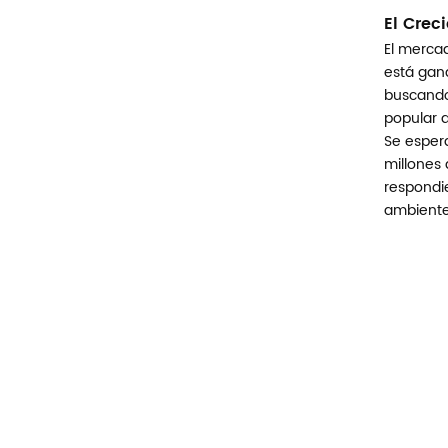
El Crec
El mercad
está gan
buscando 
popular d
Se espera
millones 
respondi
ambiente