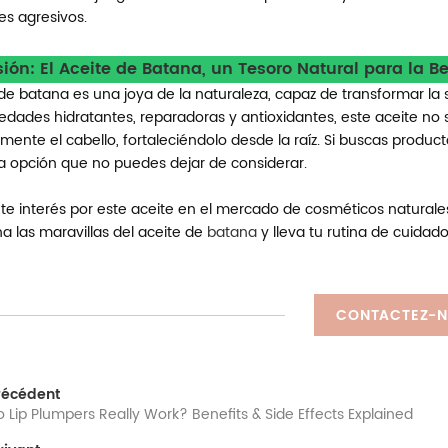
es agresivos.
ión: El Aceite de Batana, un Tesoro Natural para la Be
 de batana es una joya de la naturaleza, capaz de transformar la 
edades hidratantes, reparadoras y antioxidantes, este aceite no s
ente el cabello, fortaleciéndolo desde la raíz. Si buscas producto
a opción que no puedes dejar de considerar.
nte interés por este aceite en el mercado de cosméticos naturales
 las maravillas del aceite de
batana
y lleva tu rutina de cuidado
CONTACTEZ-
récédent
 Lip Plumpers Really Work? Benefits & Side Effects Explained