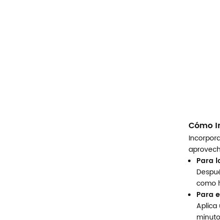
Cómo In
Incorpora
aprovecha
Para la
Despué
como h
Para e
Aplica
minuto