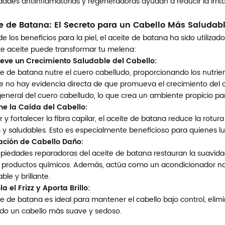
ades antiinflamatorias y regeneradoras ayudan a reducir la irritaci
te de Batana: El Secreto para un Cabello Más Saludab
de los beneficios para la piel, el aceite de batana ha sido utiliza
e aceite puede transformar tu melena:
ve un Crecimiento Saludable del Cabello:
te de batana nutre el cuero cabelludo, proporcionando los nutrien
 no hay evidencia directa de que promueva el crecimiento del ca
eneral del cuero cabelludo, lo que crea un ambiente propicio para
ne la Caída del Cabello:
ir y fortalecer la fibra capilar, el aceite de batana reduce la rot
s y saludables. Esto es especialmente beneficioso para quienes lu
ción de Cabello Daño:
piedades reparadoras del aceite de batana restauran la suavidad,
o productos químicos. Además, actúa como un acondicionador nat
le y brillante.
a el Frizz y Aporta Brillo:
te de batana es ideal para mantener el cabello bajo control, elim
ado un cabello más suave y sedoso.