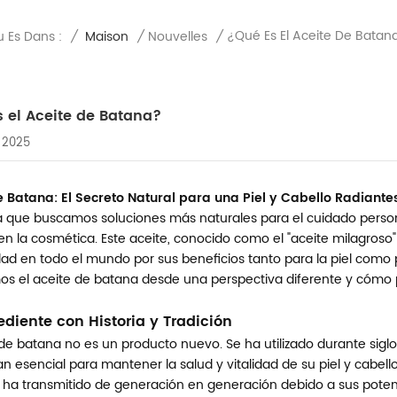
¿Qué Es El Aceite De Batan
u Es Dans :
/
Maison
/
Nouvelles
/
 el Aceite de Batana?
, 2025
e Batana: El Secreto Natural para una Piel y Cabello Radiante
 que buscamos soluciones más naturales para el cuidado person
en la cosmética. Este aceite, conocido como el "aceite milagros
ad en todo el mundo por sus beneficios tanto para la piel como p
s el aceite de batana desde una perspectiva diferente y cómo pu
ediente con Historia y Tradición
 de batana no es un producto nuevo. Se ha utilizado durante sigl
n esencial para mantener la salud y vitalidad de su piel y cabel
 ha transmitido de generación en generación debido a sus potent