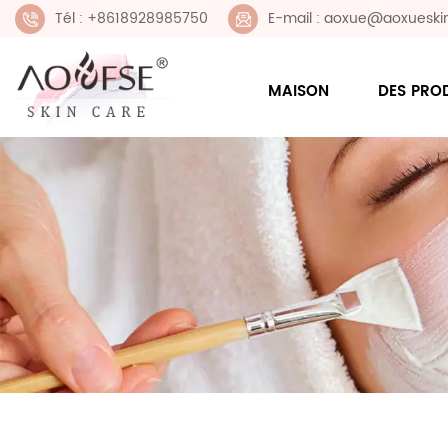
Tél : +8618928985750
E-mail : aoxue@aoxueski
MAISON
DES PRO