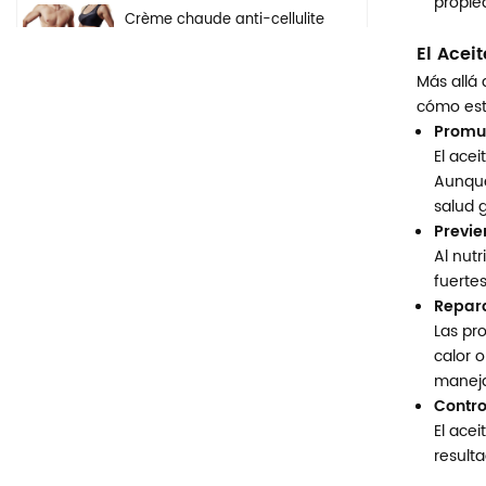
propied
Crème chaude anti-cellulite
pour perte de poids, gel
El Acei
pour les bras, le ventre,
Más allá 
brûle les graisses, crème
amincissante pour le corps
cómo est
Promue
Crème éclaircissante à
El acei
base de plantes naturelles,
Aunque
ingrédients de sécurité,
salud g
crème blanchissante pour
Previe
le visage, les aisselles et le
Al nutr
corps
fuerte
Sérum hydratant en
Repara
profondeur éclaircissant
pour la peau, marque
Las pro
privée, acide hyaluronique
calor 
pur 2 b5, pour le visage
manejab
Control
El acei
result