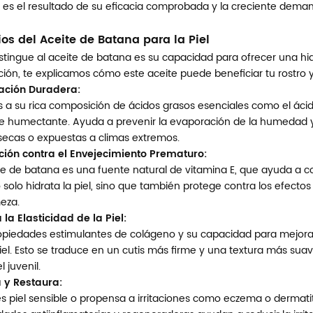
es el resultado de su eficacia comprobada y la creciente deman
ios del Aceite de Batana para la Piel
stingue al aceite de batana es su capacidad para ofrecer una hidr
ión, te explicamos cómo este aceite puede beneficiar tu rostro 
ación Duradera:
s a su rica composición de ácidos grasos esenciales como el ácid
e humectante. Ayuda a prevenir la evaporación de la humedad y 
 secas o expuestas a climas extremos.
ción contra el Envejecimiento Prematuro:
te de batana es una fuente natural de vitamina E, que ayuda a com
 solo hidrata la piel, sino que también protege contra los efecto
eza.
 la Elasticidad de la Piel:
opiedades estimulantes de colágeno y su capacidad para mejorar
piel. Esto se traduce en un cutis más firme y una textura más sua
l juvenil.
y Restaura:
nes piel sensible o propensa a irritaciones como eczema o dermat