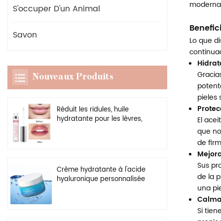
moderna 
S'occuper D'un Animal
Benefic
Savon
Lo que di
continuac
Hidrat
Gracia
Nouveaux Produits
potent
pieles
Protec
Réduit les ridules, huile
hydratante pour les lèvres,
El acei
rehausseur transparent
que no
végétalien, brillant à lèvres
de firm
plus dodu
Mejora
Sus pr
Crème hydratante à l'acide
de la 
hyaluronique personnalisée
una pie
en gros, gel hydratant
naturel pour le visage
Calma 
Si tie