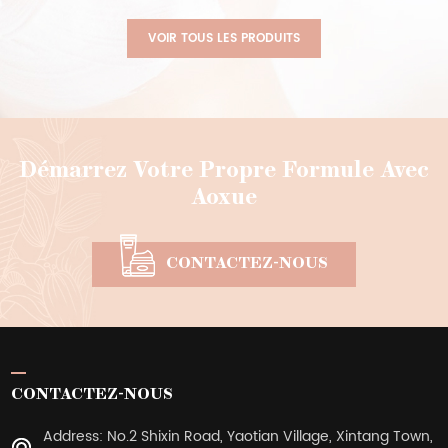
spéciale
plaies, baume de guérison
pour animaux de
VOIR TOUS LES PRODUITS
compagnie
Démarrez Votre Propre Formule Avec
Aoxue
CONTACTEZ-NOUS
CONTACTEZ-NOUS
Address: No.2 Shixin Road, Yaotian Village, Xintang Town,