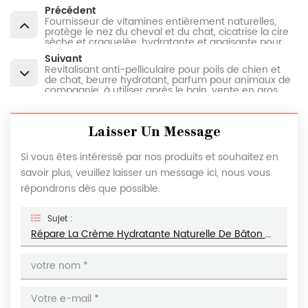
Précédent
Fournisseur de vitamines entièrement naturelles,
protège le nez du cheval et du chat, cicatrise la cire
sèche et craquelée, hydratante et apaisante pour
les pattes de chien
Suivant
Revitalisant anti-pelliculaire pour poils de chien et
de chat, beurre hydratant, parfum pour animaux de
compagnie, à utiliser après le bain, vente en gros
Laisser Un Message
Si vous êtes intéressé par nos produits et souhaitez en
savoir plus, veuillez laisser un message ici, nous vous
répondrons dès que possible.
Sujet :
Répare La Crème Hydratante Naturelle De Bâton De Patte De Nez De Coude D'animal De Compagnie Fissuré Sec Pour Des Chats Et Des Chiens