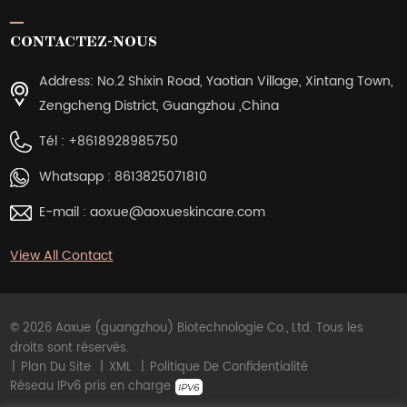
CONTACTEZ-NOUS
Address: No.2 Shixin Road, Yaotian Village, Xintang Town,
Zengcheng District, Guangzhou ,China
Tél :
+8618928985750
Whatsapp :
8613825071810
E-mail :
aoxue@aoxueskincare.com
View All Contact
© 2026 Aoxue (guangzhou) Biotechnologie Co., Ltd. Tous les
droits sont réservés.
|
Plan Du Site
|
XML
|
Politique De Confidentialité
Réseau IPv6 pris en charge