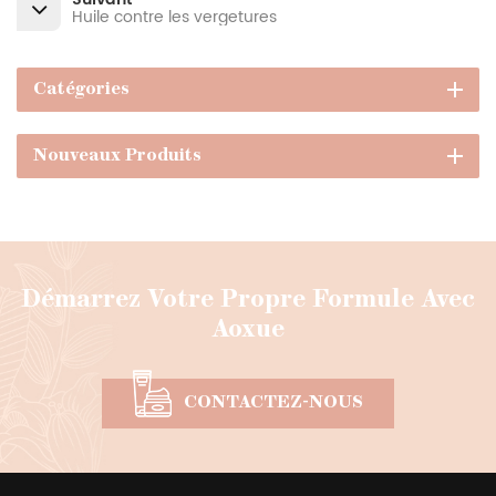
Suivant
Huile contre les vergetures
Catégories
Nouveaux Produits
Démarrez Votre Propre Formule Avec
Aoxue
CONTACTEZ-NOUS