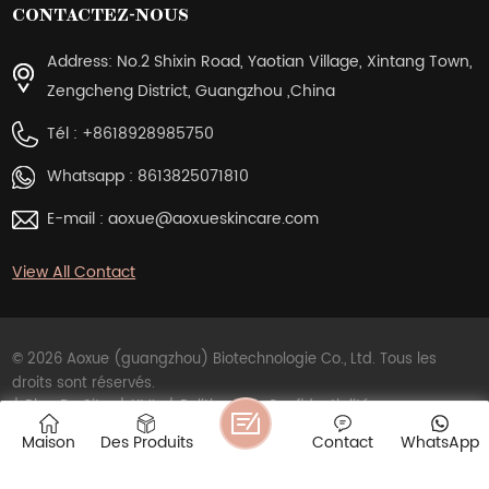
CONTACTEZ-NOUS
Address: No.2 Shixin Road, Yaotian Village, Xintang Town,
Zengcheng District, Guangzhou ,China
Tél :
+8618928985750
Whatsapp :
8613825071810
E-mail :
aoxue@aoxueskincare.com
View All Contact
© 2026 Aoxue (guangzhou) Biotechnologie Co., Ltd. Tous les
droits sont réservés.
|
Plan Du Site
|
XML
|
Politique De Confidentialité
Réseau IPv6 pris en charge
Maison
Des Produits
Contact
WhatsApp