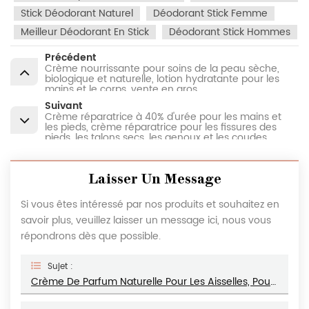
Stick Déodorant Naturel
Déodorant Stick Femme
Meilleur Déodorant En Stick
Déodorant Stick Hommes
Précédent
Crème nourrissante pour soins de la peau sèche,
biologique et naturelle, lotion hydratante pour les
mains et le corps, vente en gros
Suivant
Crème réparatrice à 40% d'urée pour les mains et
les pieds, crème réparatrice pour les fissures des
pieds, les talons secs, les genoux et les coudes,
vente en gros
Laisser Un Message
Si vous êtes intéressé par nos produits et souhaitez en
savoir plus, veuillez laisser un message ici, nous vous
répondrons dès que possible.
Sujet :
Crème De Parfum Naturelle Pour Les Aisselles, Pour Une Élimination Durable Des Odeurs, Bâton Solide Anti-Transpirant, Vente En Gros