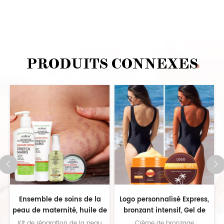
PRODUITS CONNEXES
Logo personnalisé Express,
Fournisseur en gros de
e
bronzant intensif, Gel de
protection solaire, lotion
bronzage, crème
pour le corps légère et
Crème de bronzage
Meilleure crème solaire en