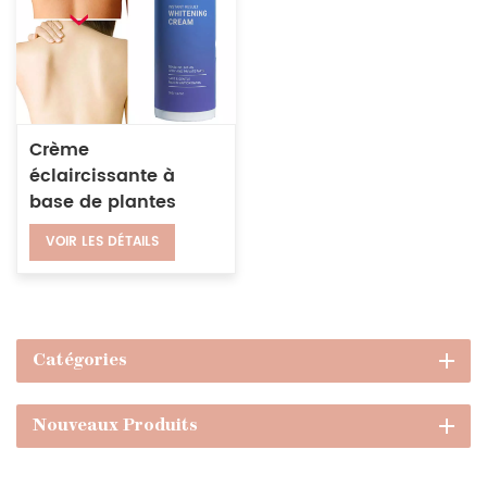
Crème
éclaircissante à
base de plantes
naturelles,
VOIR LES DÉTAILS
ingrédients de
sécurité, crème
blanchissante pour
le visage, les
aisselles et le corps
Catégories
Nouveaux Produits