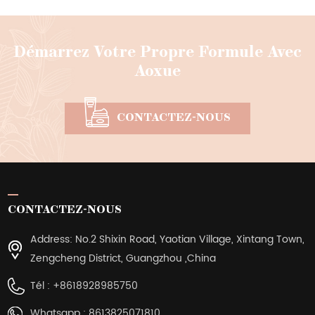
Démarrez Votre Propre Formule Avec
Aoxue
CONTACTEZ-NOUS
CONTACTEZ-NOUS
Address: No.2 Shixin Road, Yaotian Village, Xintang Town,
Zengcheng District, Guangzhou ,China
Tél :
+8618928985750
Whatsapp :
8613825071810