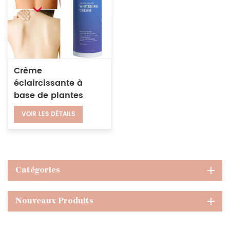
Crème
éclaircissante à
base de plantes
naturelles,
VOIR LES DÉTAILS
ingrédients de
sécurité, crème
blanchissante pour
le visage, les
aisselles et le corps
Catégories
Nouveaux Produits