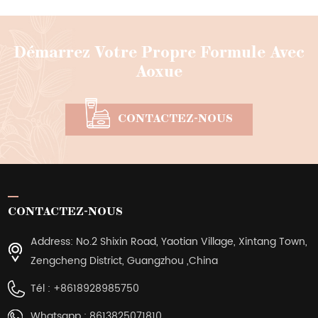
Démarrez Votre Propre Formule Avec
Aoxue
CONTACTEZ-NOUS
CONTACTEZ-NOUS
Address: No.2 Shixin Road, Yaotian Village, Xintang Town,
Zengcheng District, Guangzhou ,China
Tél :
+8618928985750
Whatsapp :
8613825071810