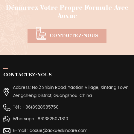
Démarrez Votre Propre Formule Avec
Aoxue
CONTACTEZ-NOUS
CONTACTEZ-NOUS
Address: No.2 Shixin Road, Yaotian Village, Xintang Town,
Zengcheng District, Guangzhou ,China
Tél :
+8618928985750
Whatsapp :
8613825071810
E-mail :
aoxue@aoxueskincare.com