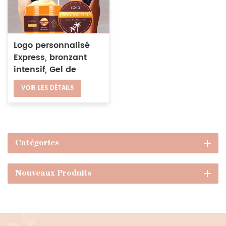
Logo personnalisé
Express, bronzant
intensif, Gel de
bronzage, crème
VOIR LES DÉTAILS
autobronzante
naturelle
Catégories
Nouveaux Produits