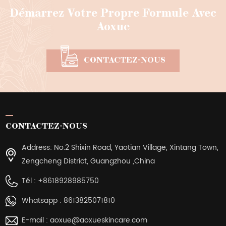
Démarrez Votre Propre Formule Avec
Aoxue
CONTACTEZ-NOUS
CONTACTEZ-NOUS
Address: No.2 Shixin Road, Yaotian Village, Xintang Town,
Zengcheng District, Guangzhou ,China
Tél :
+8618928985750
Whatsapp :
8613825071810
E-mail :
aoxue@aoxueskincare.com