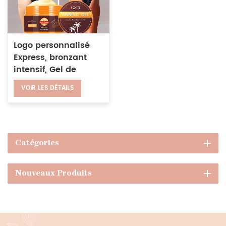
Logo personnalisé
Express, bronzant
intensif, Gel de
bronzage, crème
VOIR LES DÉTAILS
autobronzante
naturelle
Catégories
Nouveaux Produits