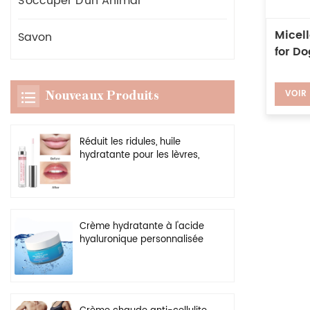
S'occuper D'un Animal
Micell
Savon
for Do
VOIR
Nouveaux Produits
Réduit les ridules, huile
hydratante pour les lèvres,
rehausseur transparent
végétalien, brillant à lèvres
plus dodu
Crème hydratante à l'acide
hyaluronique personnalisée
en gros, gel hydratant
naturel pour le visage