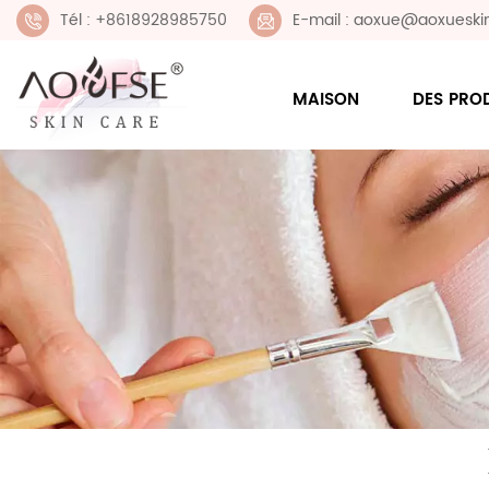
Tél : +8618928985750
E-mail : aoxue@aoxueski
MAISON
DES PRO