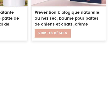
ratante
Prévention biologique naturelle
 patte de
du nez sec, baume pour pattes
al de
de chiens et chats, crème
c pour des
hydratante pour griffes
VOIR LES DÉTAILS