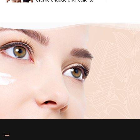
Crème chaude anti-cellulite
pour perte de poids, gel
pour les bras, le ventre,
brûle les graisses, crème
amincissante pour le corps
Crème éclaircissante à
base de plantes naturelles,
ingrédients de sécurité,
crème blanchissante pour
le visage, les aisselles et le
corps
Sérum hydratant en
profondeur éclaircissant
pour la peau, marque
privée, acide hyaluronique
pur 2 b5, pour le visage