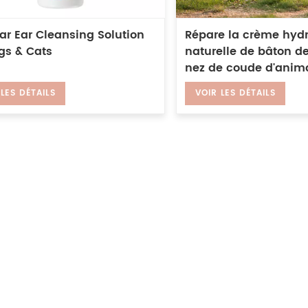
ar Ear Cleansing Solution
Répare la crème hyd
gs & Cats
naturelle de bâton de
nez de coude d'anim
compagnie fissuré se
 LES DÉTAILS
VOIR LES DÉTAILS
chats et des chiens