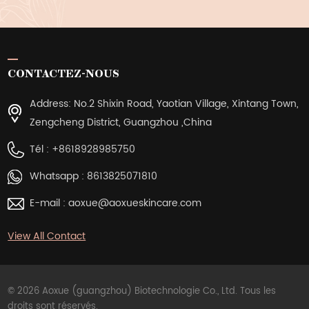
CONTACTEZ-NOUS
Address: No.2 Shixin Road, Yaotian Village, Xintang Town,
Zengcheng District, Guangzhou ,China
Tél :
+8618928985750
Whatsapp :
8613825071810
E-mail :
aoxue@aoxueskincare.com
View All Contact
© 2026 Aoxue (guangzhou) Biotechnologie Co., Ltd. Tous les
droits sont réservés.