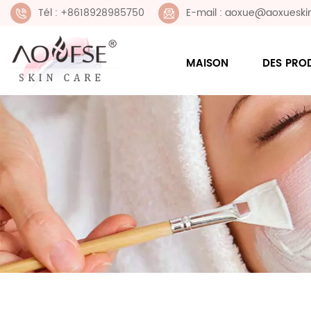
Tél : +8618928985750
E-mail : aoxue@aoxueski
MAISON
DES PRO