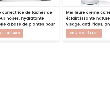
 correctrice de taches de
Meilleure crème corre
ur noires, hydratante
éclaircissante nature
lle à base de plantes pour
visage, anti-rides, a
s et femmes, crème
foncées
 LES DÉTAILS
VOIR LES DÉTAILS
mination des taches foncées