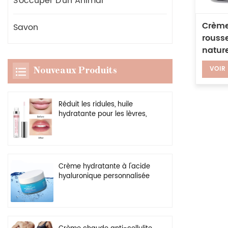
S'occuper D'un Animal
Crème
Savon
rousse
nature
homme
VOIR
Nouveaux Produits
d'éli
Réduit les ridules, huile
hydratante pour les lèvres,
rehausseur transparent
végétalien, brillant à lèvres
plus dodu
Crème hydratante à l'acide
hyaluronique personnalisée
en gros, gel hydratant
naturel pour le visage