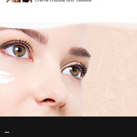
Crème chaude anti-cellulite
pour perte de poids, gel
pour les bras, le ventre,
brûle les graisses, crème
amincissante pour le corps
Crème éclaircissante à
base de plantes naturelles,
ingrédients de sécurité,
crème blanchissante pour
le visage, les aisselles et le
corps
Sérum hydratant en
profondeur éclaircissant
pour la peau, marque
privée, acide hyaluronique
pur 2 b5, pour le visage