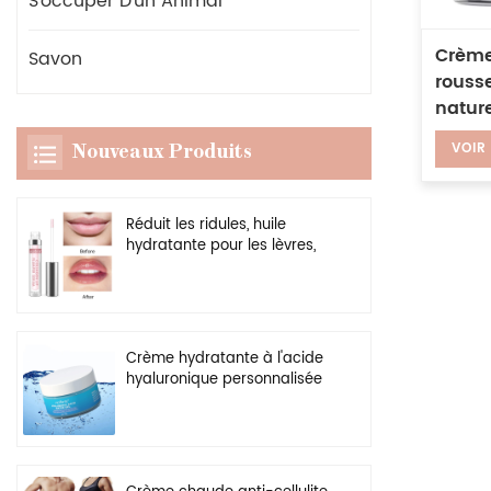
S'occuper D'un Animal
Crème
Savon
rousse
nature
homme
VOIR
Nouveaux Produits
d'éli
Réduit les ridules, huile
hydratante pour les lèvres,
rehausseur transparent
végétalien, brillant à lèvres
plus dodu
Crème hydratante à l'acide
hyaluronique personnalisée
en gros, gel hydratant
naturel pour le visage