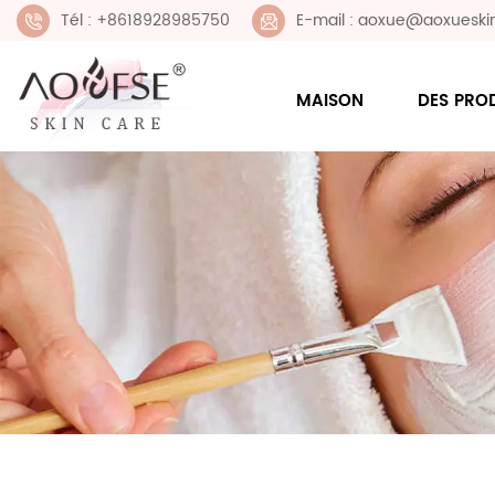
Tél : +8618928985750
E-mail : aoxue@aoxueski
MAISON
DES PRO