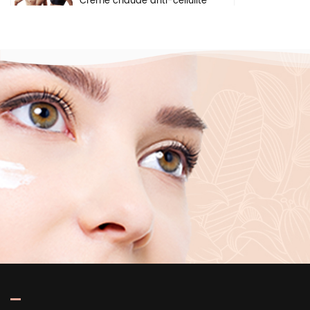
Crème chaude anti-cellulite
pour perte de poids, gel
pour les bras, le ventre,
brûle les graisses, crème
amincissante pour le corps
Crème éclaircissante à
base de plantes naturelles,
ingrédients de sécurité,
crème blanchissante pour
le visage, les aisselles et le
corps
Sérum hydratant en
profondeur éclaircissant
pour la peau, marque
privée, acide hyaluronique
pur 2 b5, pour le visage