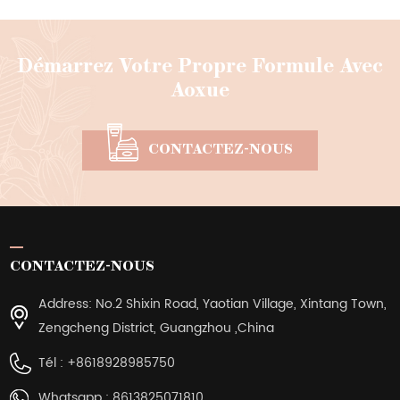
Démarrez Votre Propre Formule Avec
Aoxue
CONTACTEZ-NOUS
CONTACTEZ-NOUS
Address: No.2 Shixin Road, Yaotian Village, Xintang Town,
Zengcheng District, Guangzhou ,China
Tél :
+8618928985750
Whatsapp :
8613825071810